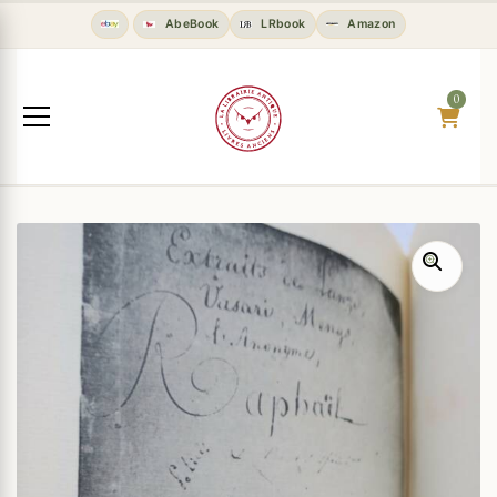
AbeBook
LRbook
Amazon
0