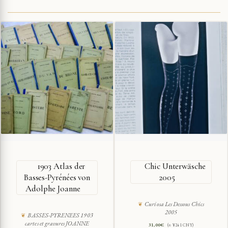
1903 Atlas der
Chic Unterwäsche
Basses-Pyrénées von
2005
Adolphe Joanne
Curiosa Les Dessous Chics
2005
BASSES-PYRENEES 1903
cartes et gravures JOANNE
31,00
€
(≈ ¥241 CNY)