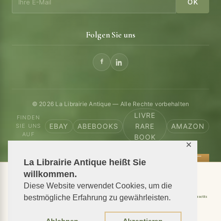
OK
Folgen Sie uns
© 2026 La Librairie Antique — Alle Rechte vorbehalten
LIVRE
FINDEN
EBAY
ABEBOOKS
RARE
AMAZON
SIE UNS
AUF
BOOK
✕
La Librairie Antique heißt Sie
willkommen.
📦 We ship antiquarian books worldwide
Diese Website verwendet Cookies, um die
Shipping to USA
Shipping to New York
Shipping to California
Shipping to Massachusetts
bestmögliche Erfahrung zu gewährleisten.
Shipping to Texas
Shipping to Illinois