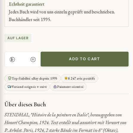
Echtheit garantiert
Jedes Buch wird von uns einzeln geprüft und beschrieben.
Buchhändler seit 1995.
AUF LAGER
ADD TO CART
STENDHALS
KUNSTGESCHICHTE
ITALIENS
Top fiabilité eBay depuis 1995
8 247 avis positifs
AUF
Versand soignée + suivi
Paiement sécurisé
ARCHES-
PAPIER
QUANTITY
Über dieses Buch
STENDHAL, *Histoire de la peinture en Italie*, herausgegeben von
Honoré Champion, 1924. Text erstellt und annotiert mit Vorwort von
P. Arbelet. Paris, 1924, 2 starke Bände im Format in-8° (Oktav),