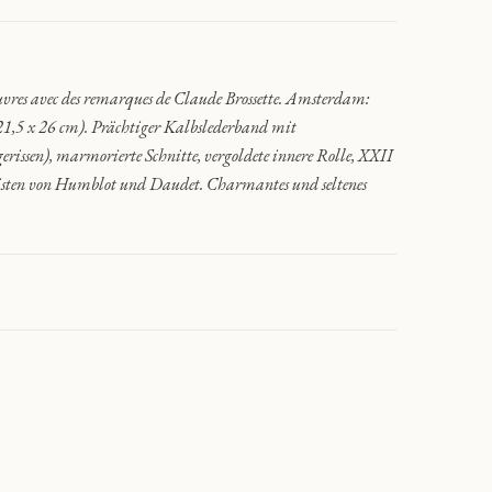
vres avec des remarques de Claude Brossette. Amsterdam:
21,5 x 26 cm). Prächtiger Kalbslederband mit
rissen), marmorierte Schnitte, vergoldete innere Rolle, XXII
leisten von Humblot und Daudet. Charmantes und seltenes