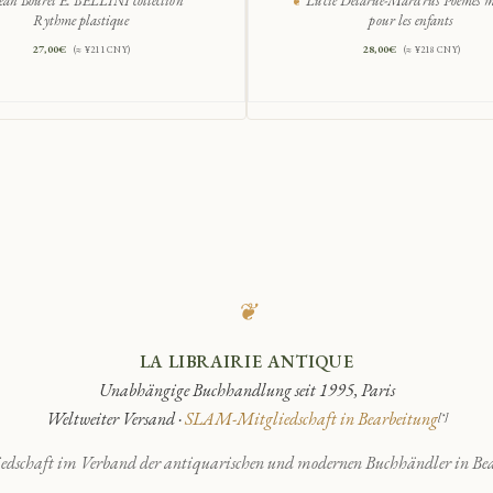
ean Bouret E. BELLINI collection
Lucie Delarue-Mardrus Poèmes 
Rythme plastique
pour les enfants
27,00
€
28,00
€
(≈ ¥211 CNY)
(≈ ¥218 CNY)
❦
LA LIBRAIRIE ANTIQUE
Unabhängige Buchhandlung seit 1995, Paris
Weltweiter Versand ·
SLAM-Mitgliedschaft in Bearbeitung
[*]
edschaft im Verband der antiquarischen und modernen Buchhändler in Bea