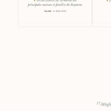
DUBUISSON M. Armorial des
J
principales maisons et familles du Royaume
50,00
€
(≈ ¥390 CNY)
[*]
Mitgli