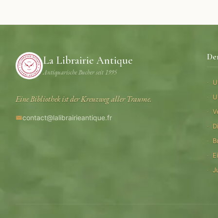
De
La Librairie Antique
Antiquarische Bucher seit 1995
U
U
Eine Bibliothek ist der Kreuzweg aller Traume.
V
contact@lalibrairieantique.fr
D
B
E
J