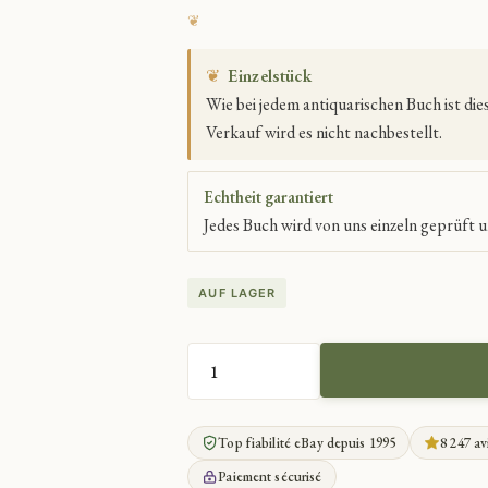
❦
Einzelstück
Wie bei jedem antiquarischen Buch ist di
Verkauf wird es nicht nachbestellt.
Echtheit garantiert
Jedes Buch wird von uns einzeln geprüft u
AUF LAGER
SATIREN
UND
GESAMTWERK
Top fiabilité eBay depuis 1995
8 247 av
MIT
KOMMENTAR
Paiement sécurisé