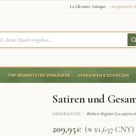
La Librairie Antique
· Antiquarische B
E
TOP-BEWERTETER VERKÄUFER
VERKAUFEN & SCHÄTZEN
Satiren und Gesa
Reliure Regnier Les satyres e
ORIGINALTITEL :
209,95
€
(≈ ¥1,637 CNY)