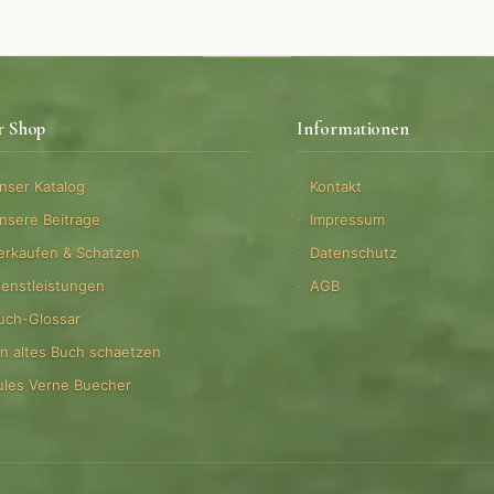
r Shop
Informationen
nser Katalog
Kontakt
nsere Beitrage
Impressum
erkaufen & Schatzen
Datenschutz
ienstleistungen
AGB
uch-Glossar
in altes Buch schaetzen
ules Verne Buecher