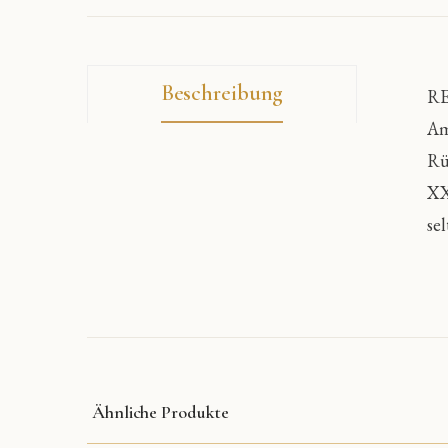
Beschreibung
RE
Am
Rü
XX
se
Ähnliche Produkte