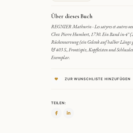
QUANTITY
Über dieses Buch
REGNIER Mathurin - Les satyres et autres oeu
Chez Pierre Humbert, 1730. Ein Band in-4° (
Rückennervung (ein Gelenk auf halber Länge ge
& 403 S., Frontispiz, Kopfleisten und Schluss
Exemplar.
ZUR WUNSCHLISTE HINZUFÜGEN
TEILEN: