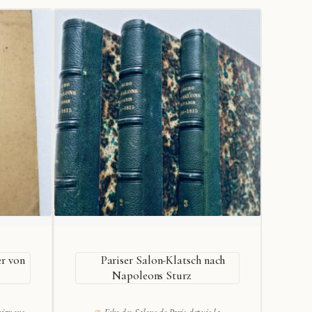
er von
Pariser Salon-Klatsch nach
N
Napoleons Sturz