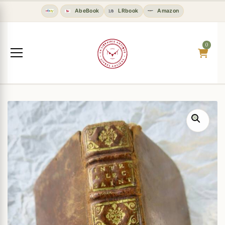
AbeBook
LRbook
Amazon
0