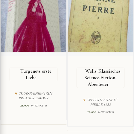
Turgenevs erste
Wells' Klassisches
Liebe
Science-Fiction-
Abenteuer
TOURGUENIEV IVAN
PREMIER AMOUR
WELLS JEANNE ET
PIERRE 1922
28,00
€
(≈ ¥218 CNY)
28,00
€
(≈ ¥218 CNY)