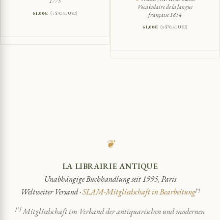
1775
Vocabulaire de la langue
61,00
€
(≈ $70.41 USD)
française 1854
61,00
€
(≈ $70.41 USD)
❦
LA LIBRAIRIE ANTIQUE
Unabhängige Buchhandlung seit 1995, Paris
Weltweiter Versand ·
SLAM-Mitgliedschaft in Bearbeitung
[*]
[*]
Mitgliedschaft im Verband der antiquarischen und modernen