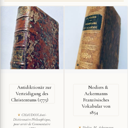
Antidiktionär zur
Nodiers &
Verteidigung des
Ackermanns
Christentums (1775)
Französisches
Vokabular von
1854
CHAUDON Anti-
Dictionnaire Philosophique,
pour servir de Commentaire
Nodier, M. Ackermann