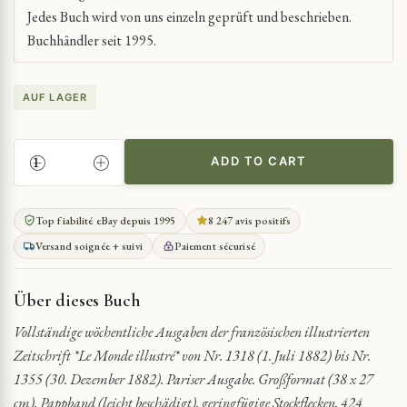
Jedes Buch wird von uns einzeln geprüft und beschrieben.
Buchhändler seit 1995.
AUF LAGER
ADD TO CART
1882
WÖCHENTLICHE
ILLUSTRIERTE
Top fiabilité eBay depuis 1995
8 247 avis positifs
ZEITSCHRIFTENSAMMLUNG
Versand soignée + suivi
Paiement sécurisé
QUANTITY
Über dieses Buch
Vollständige wöchentliche Ausgaben der französischen illustrierten
Zeitschrift *Le Monde illustré* von Nr. 1318 (1. Juli 1882) bis Nr.
1355 (30. Dezember 1882). Pariser Ausgabe. Großformat (38 x 27
cm), Pappband (leicht beschädigt), geringfügige Stockflecken, 424