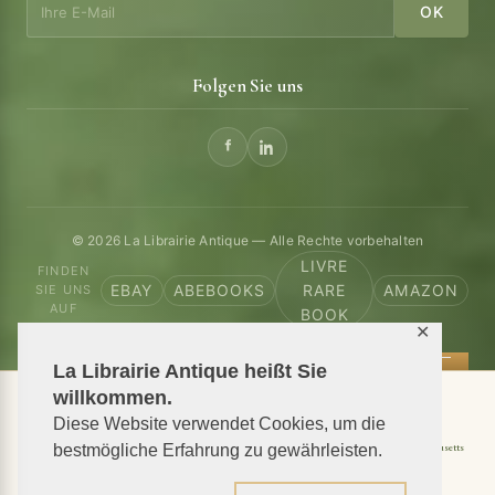
OK
Folgen Sie uns
© 2026 La Librairie Antique — Alle Rechte vorbehalten
LIVRE
FINDEN
EBAY
ABEBOOKS
RARE
AMAZON
SIE UNS
AUF
BOOK
✕
La Librairie Antique heißt Sie
willkommen.
📦 We ship antiquarian books worldwide
Diese Website verwendet Cookies, um die
Shipping to USA
Shipping to New York
Shipping to California
Shipping to Massachusetts
bestmögliche Erfahrung zu gewährleisten.
Shipping to Texas
Shipping to Illinois