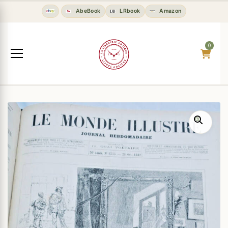
AbeBook
LRbook
Amazon
0