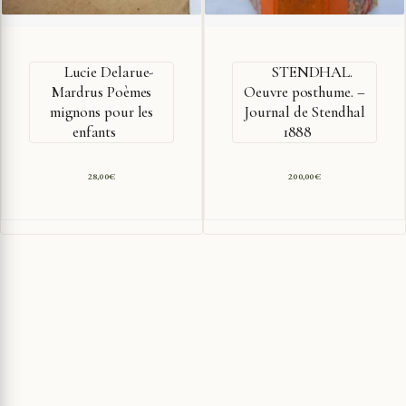
Lucie Delarue-
STENDHAL.
Mardrus Poèmes
Oeuvre posthume. –
mignons pour les
Journal de Stendhal
enfants
1888
28,00
€
200,00
€