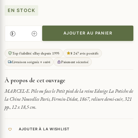
EN STOCK
AJOUTER AU PANIER
QUANTITÉ
DE
PILE
Top fiabilité eBay depuis 1995
8 247 avis positifs
OU
Livraison soignée + suivi
Paiement sécurisé
FACE
LE
PETIT
À propos de cet ouvrage
PIED
DE
MARCEL-E. Pile ou face le Petit pied de la reine Edwige La Potiche de
LA
la Chine Nouvelles Paris, Firmin-Didot, 1867, reliure demi-cuir, 321
REINE
pp., 12 x 18,5 cm.
EDWIGE
LA
POTICHE
DE
AJOUTER À LA WISHLIST
LA