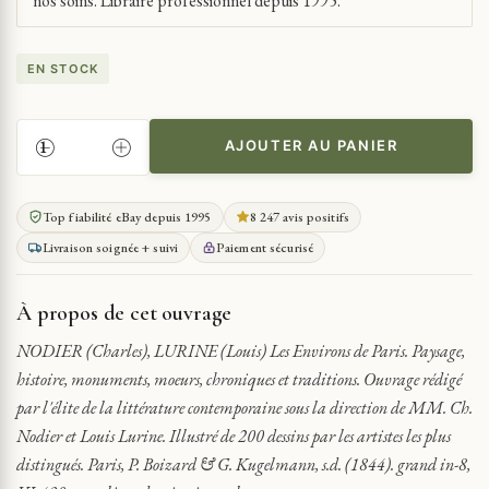
nos soins. Libraire professionnel depuis 1995.
EN STOCK
AJOUTER AU PANIER
QUANTITÉ
DE
NODIER
Top fiabilité eBay depuis 1995
8 247 avis positifs
ENVIRONS
Livraison soignée + suivi
Paiement sécurisé
DE
PARIS.
PAYSAGE,
À propos de cet ouvrage
HISTOIRE,
MONUMENTS...
NODIER (Charles), LURINE (Louis) Les Environs de Paris. Paysage,
histoire, monuments, moeurs, chroniques et traditions. Ouvrage rédigé
par l'élite de la littérature contemporaine sous la direction de MM. Ch.
Nodier et Louis Lurine. Illustré de 200 dessins par les artistes les plus
distingués. Paris, P. Boizard & G. Kugelmann, s.d. (1844). grand in-8,