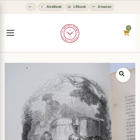
AbeBook
LRbook
Amazon
0