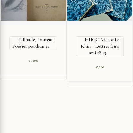
Tailhade, Laurent.
HUGO Victor Le
Poésies posthumes
Rhin – Lettres à un
ami 1845
36,00
€
65,00
€