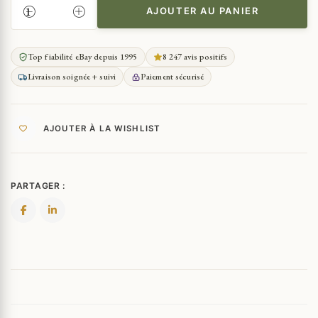
AJOUTER AU PANIER
QUANTITÉ
DE
MALRAUX
Top fiabilité eBay depuis 1995
8 247 avis positifs
(ANDRÉ)
Livraison soignée + suivi
Paiement sécurisé
L'HOMME
PRÉCAIRE
ET
LA
AJOUTER À LA WISHLIST
LITTÉRATURE
SP
PARTAGER :