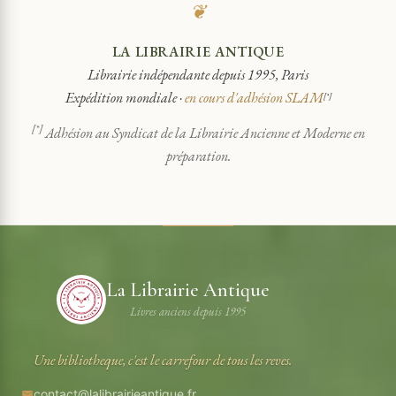
❦
LA LIBRAIRIE ANTIQUE
Librairie indépendante depuis 1995, Paris
Expédition mondiale ·
en cours d'adhésion SLAM
[*]
[*]
Adhésion au Syndicat de la Librairie Ancienne et Moderne en
préparation.
La Librairie Antique
Livres anciens depuis 1995
Une bibliotheque, c'est le carrefour de tous les reves.
contact@lalibrairieantique.fr