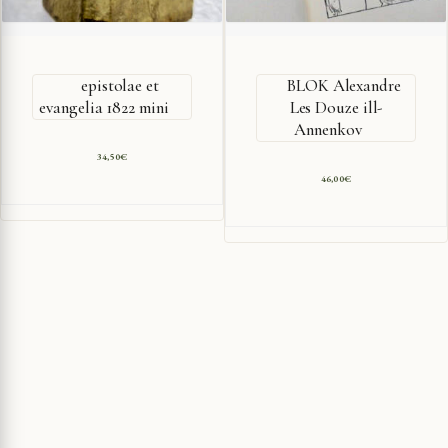
epistolae et
BLOK Alexandre
evangelia 1822 mini
Les Douze ill-
Annenkov
34,50
€
46,00
€