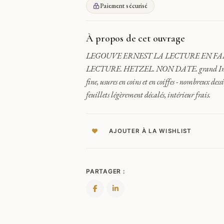
EN
Paiement sécurisé
FAMILLE
-
LA
À propos de cet ouvrage
LECTURE
LEGOUVE ERNEST LA LECTURE EN FAM
EN
LECTURE. HETZEL. NON DATE. grand In-8°. C
ACTION
HETZEL
fine, usures en coins et en coiffes - nombreux dess
feuillets légèrement décalés, intérieur frais.
AJOUTER À LA WISHLIST
PARTAGER :