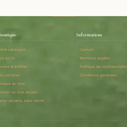
boutique
Informations
otre catalogue
Contact
os ecrits
Mentions legales
endre & estimer
Politique de confidentialit
os services
Conditions generales
exique du livre
stimer un livre ancien
ivres anciens Jules Verne