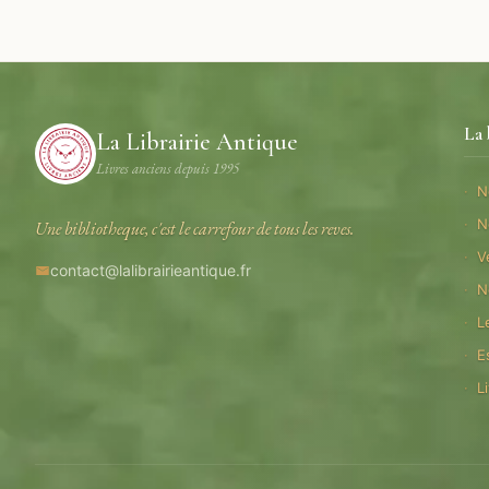
La 
La Librairie Antique
Livres anciens depuis 1995
N
N
Une bibliotheque, c'est le carrefour de tous les reves.
V
contact@lalibrairieantique.fr
N
L
E
L