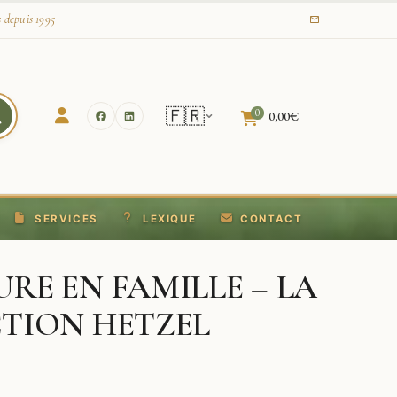
s depuis 1995
🇫🇷
0
0,00
€
SERVICES
LEXIQUE
CONTACT
RE EN FAMILLE – LA
CTION HETZEL