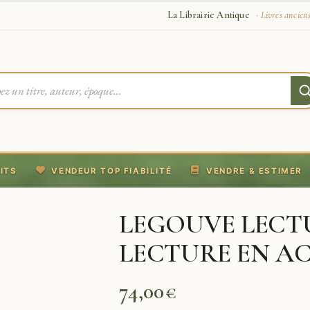
La Librairie Antique
· Livres ancien
ITS
VENDEUR TOP FIABILITÉ
VENDRE & ESTIMER
LEGOUVE LECTU
LECTURE EN A
74,00
€