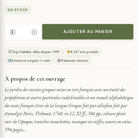
EN STOCK
AJOUTER AU PANIER
QUANTITÉ
DE
LE
Top fiabilité eBay depuis 1995
8 247 avis positifs
JARDIN
Livraison soignée + suivi
Paiement sécurisé
DES
RACINES
GREQUES
À propos de cet ouvrage
1694
Le jardin des racines greques mises en vers françois avec un traité des
prépofitions et autres particules indéclinables et un recueil alphabétique
des mots françois tirez de la langue Greque foit par allufion foit par
étymolgie Paris, Thiboust, 1740. in 12, XI ff., 386 pp., reliure plein
cuir de l'époque, tranches mouchetées, manque en coiffes, usures en coins,
394 pages,…