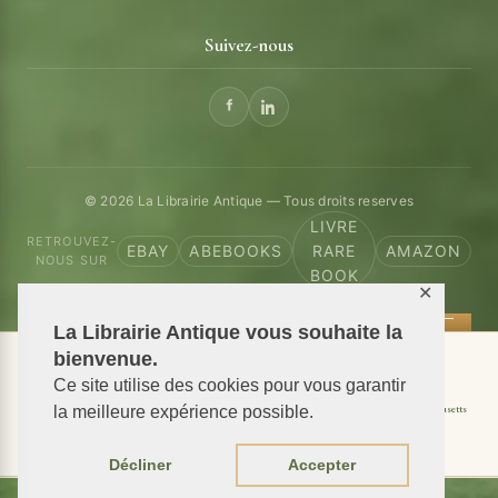
Suivez-nous
© 2026 La Librairie Antique — Tous droits reserves
LIVRE
RETROUVEZ-
EBAY
ABEBOOKS
RARE
AMAZON
NOUS SUR
BOOK
✕
La Librairie Antique vous souhaite la
bienvenue.
📦 We ship antiquarian books worldwide
Ce site utilise des cookies pour vous garantir
Shipping to USA
Shipping to New York
Shipping to California
Shipping to Massachusetts
la meilleure expérience possible.
Shipping to Texas
Shipping to Illinois
Décliner
Accepter