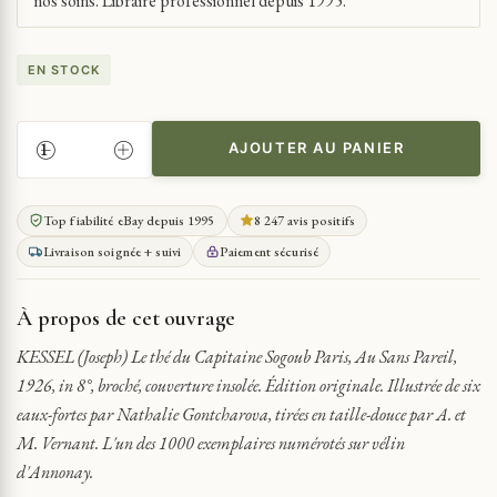
nos soins. Libraire professionnel depuis 1995.
EN STOCK
AJOUTER AU PANIER
QUANTITÉ
DE
KESSEL
Top fiabilité eBay depuis 1995
8 247 avis positifs
(JOSEPH)
Livraison soignée + suivi
Paiement sécurisé
LE
THÉ
DU
À propos de cet ouvrage
CAPITAINE
SOGOUB
KESSEL (Joseph) Le thé du Capitaine Sogoub Paris, Au Sans Pareil,
1926, in 8°, broché, couverture insolée. Édition originale. Illustrée de six
eaux-fortes par Nathalie Gontcharova, tirées en taille-douce par A. et
M. Vernant. L'un des 1000 exemplaires numérotés sur vélin
d'Annonay.