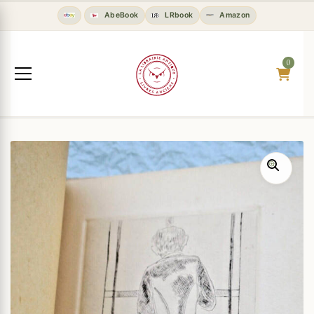
AbeBook
LRbook
Amazon
0