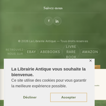
Suivez-nous
© 2026 La Librairie Antique — Tous droits reserves
LIVRE
RETROUVEZ-
EBAY
ABEBOOKS
RARE
AMAZON
NOUS SUR
BOOK
✕
La Librairie Antique vous souhaite la
bienvenue.
📦 We ship antiquarian books worldwide
Ce site utilise des cookies pour vous garantir
Shipping to USA
Shipping to New York
Shipping to California
Shipping to Massachusetts
la meilleure expérience possible.
Shipping to Texas
Shipping to Illinois
Décliner
Accepter