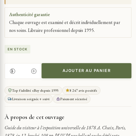
Authenticité garantie
Chaque ouvrage est examiné et décrit individuellement par
nos soins. Libraire professionnel depuis 1995.
EN STOCK
AJOUTER AU PANIER
QUANTITÉ
DE
EXPOSITION
Top fiabilité eBay depuis 1995
8 247 avis positifs
UNIVERSELLE
Livraison soignée + suivi
Paiement sécurisé
DE
1878
GUIDE
À propos de cet ouvrage
DU
VISITEUR
Guide du visiteur à l'exposition universelle de 1878 A. Chaix, Paris,
1878, in 12, broché, 108 pp. & IV & une belle planche dépliante