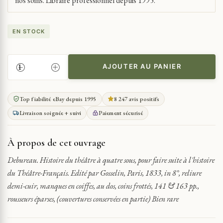
nos soins. Libraire professionnel depuis 1995.
EN STOCK
AJOUTER AU PANIER
QUANTITÉ
DE
DEBUREAU
Top fiabilité eBay depuis 1995
8 247 avis positifs
HISTOIRE
Livraison soignée + suivi
Paiement sécurisé
DU
THÉÂTRE
À
À propos de cet ouvrage
QUATRE
SOUS,
Debureau. Histoire du théâtre à quatre sous, pour faire suite à l'histoire
POUR
du Théâtre-Français. Edité par Gosselin, Paris, 1833, in 8°, reliure
FAIRE
demi-cuir, manques en coiffes, au dos, coins frottés, 141 & 163 pp.,
SUITE
rousseurs éparses, (couvertures conservées en partie) Bien rare
À
L'HISTOIRE
1833