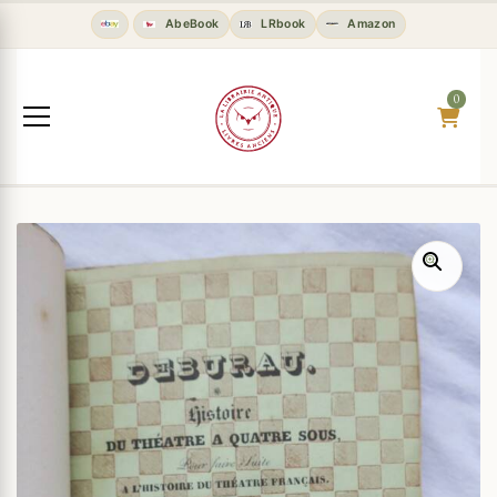
AbeBook
LRbook
Amazon
0