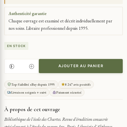
Authenticité garantie
Chaque ouvrage est examiné et décrit individuellement par
nos soins. Libraire professionnel depuis 1995.
EN STOCK
AJOUTER AU PANIER
QUANTITÉ
DE
BIBLIOTHÈQUE
Top fiabilité eBay depuis 1995
8 247 avis positifs
DE
Livraison soignée + suivi
Paiement sécurisé
L'ÉCOLE
DES
CHARTES.
À propos de cet ouvrage
REVUE
D'ÉRUDITION
Bibliothèque de l'école des Chartes. Revue d'érudition consacrée
1911-
spécialement à l'étude du moyen âge. Paris, Librairie d'Alphonse