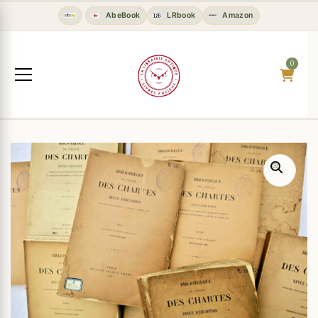
AbeBook
LRbook
Amazon
0