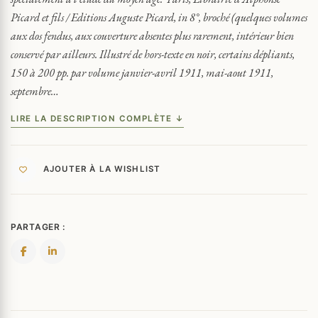
1919
Picard et fils / Editions Auguste Picard, in 8°, broché (quelques volumes
aux dos fendus, aux couverture absentes plus rarement, intérieur bien
conservé par ailleurs. Illustré de hors-texte en noir, certains dépliants,
150 à 200 pp. par volume janvier-avril 1911, mai-aout 1911,
septembre…
LIRE LA DESCRIPTION COMPLÈTE ↓
AJOUTER À LA WISHLIST
PARTAGER :