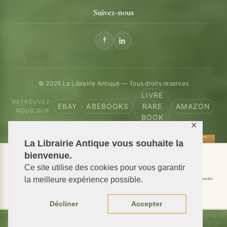
Suivez-nous
© 2026 La Librairie Antique — Tous droits reserves
LIVRE
RETROUVEZ-
EBAY
ABEBOOKS
RARE
AMAZON
NOUS SUR
BOOK
✕
La Librairie Antique vous souhaite la
bienvenue.
📦 We ship antiquarian books worldwide
Ce site utilise des cookies pour vous garantir
Shipping to USA
Shipping to New York
Shipping to California
Shipping to Massachusetts
la meilleure expérience possible.
Shipping to Texas
Shipping to Illinois
Décliner
Accepter