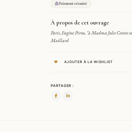
GENERAL
Paiement sécurisé
MAILLARD
170
X
À propos de cet ouvrage
105
Paris, Eugène Pirou, "à Madma Jules Comte son 
MM.
Maillard
+
DÉDICACE
AJOUTER À LA WISHLIST
PARTAGER :