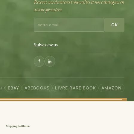
Recevez nos dernieres trouvailles et nos catalogues en
avant-premiere.
e
OK
Suivez-nous
EBAY
ABEBOOKS
LIVRE RARE BOOK
AMAZON
SUR
Shipping to Illinois