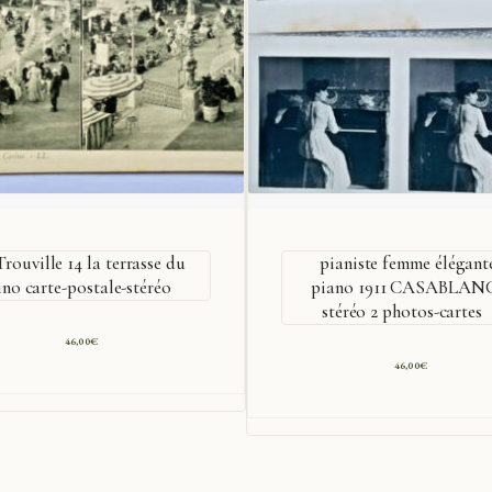
Trouville 14 la terrasse du
pianiste femme élégant
ino carte-postale-stéréo
piano 1911 CASABLAN
stéréo 2 photos-cartes
46,00
€
46,00
€