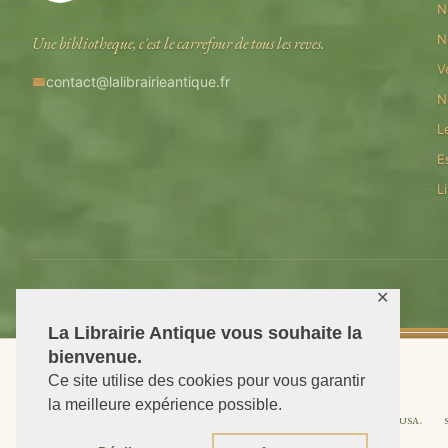
N
N
Une bibliotheque, c'est le carrefour de tous les reves.
V
contact@lalibrairieantique.fr
N
L
E
L
© 2026 La Librairie Antique — Tous droits reserves
✕
La Librairie Antique vous souhaite la
bienvenue.
Ce site utilise des cookies pour vous garantir
la meilleure expérience possible.
Shipping to USA