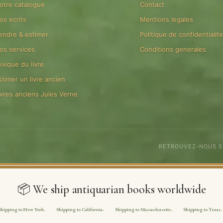
otre catalogue
Contact
os ecrits
Mentions legales
endre & estimer
Politique de confidentialit
os services
Conditions generales
exique du livre
stimer un livre ancien
ivres anciens Jules Verne
RETROUVEZ-NOUS 
📦 We ship antiquarian books worldwide
Shipping to New York
Shipping to California
Shipping to Massachusetts
Shipping to Texas