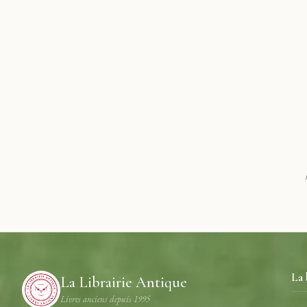
La 
La Librairie Antique
Livres anciens depuis 1995