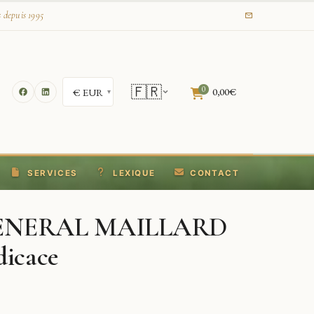
s depuis 1995
🇫🇷
0
0,00
€
SERVICES
LEXIQUE
CONTACT
 GENERAL MAILLARD
dicace