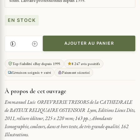
soins. Libraire professionnel depuis 1995.
EN STOCK
AJOUTER AU PANIER
QUANTITÉ
DE
ORFEVRERIE
Top fiabilité eBay depuis 1995
8 247 avis positifs
TRESORS
Livraison soignée + suivi
Paiement sécurisé
DE
LA
CATHEDRALE
À propos de cet ouvrage
DE
BAYEUX
Emmanuel Luis ORFEVRERIE TRESORS de la CATHEDRALE
RELIQUAIRE
de BAYEUX RELIQUAIRE OSTENSOIR Lyon, Editions Lieux Dits,
OSTENSOIR...
2011, reliure éditeur, 225 x 220 mm; 143 pp. ; Abondante
Iconographie, couleurs, dans et hors texte, de très grande qualité. 162
Illustrations.