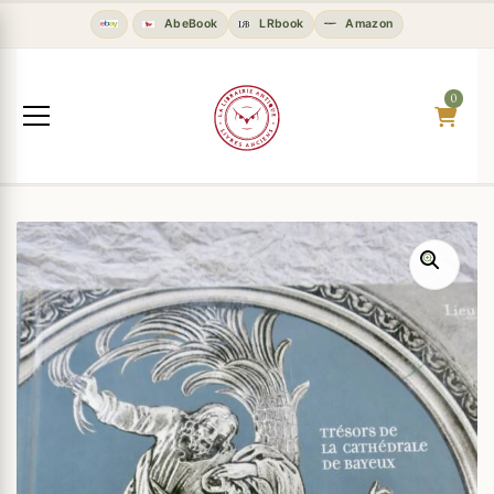
AbeBook
LRbook
Amazon
0