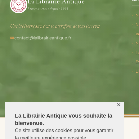
La Librairie Antique
Livres anciens depuis 1995
N
N
Une bibliotheque, c'est le carrefour de tous les reves.
V
contact@lalibrairieantique.fr
N
L
E
L
© 2026 La Librairie Antique — Tous droits reserves
✕
La Librairie Antique vous souhaite la
bienvenue.
Ce site utilise des cookies pour vous garantir
la meilleure expérience possible.