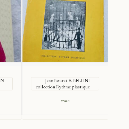
AN
Jean Bouret E. BELLINI
collection Rythme plastique
de
27,00
€