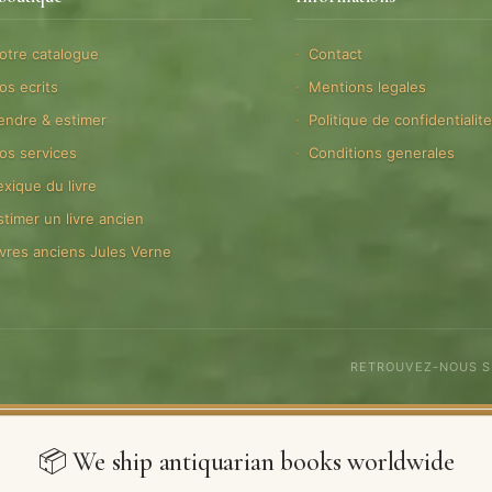
otre catalogue
Contact
os ecrits
Mentions legales
endre & estimer
Politique de confidentialit
os services
Conditions generales
exique du livre
stimer un livre ancien
ivres anciens Jules Verne
RETROUVEZ-NOUS 
📦 We ship antiquarian books worldwide