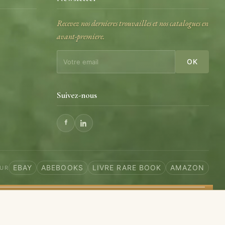
Recevez nos dernieres trouvailles et nos catalogues en
avant-premiere.
e
OK
Suivez-nous
EBAY
ABEBOOKS
LIVRE RARE BOOK
AMAZON
SUR