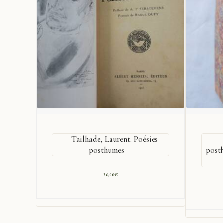
Tailhade, Laurent. Poésies
posthumes
post
36,00
€