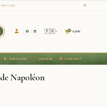
s depuis 1995
🇫🇷
0
0,00
€
SERVICES
LEXIQUE
CONTACT
 de Napoléon