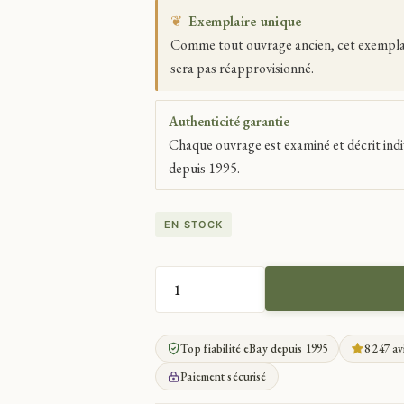
❦
Exemplaire unique
Comme tout ouvrage ancien, cet exemplaire
sera pas réapprovisionné.
Authenticité garantie
Chaque ouvrage est examiné et décrit indi
depuis 1995.
EN STOCK
QUANTITÉ
DE
NAPOLÉON
Top fiabilité eBay depuis 1995
8 247 av
LE
PARIS
Paiement sécurisé
DE