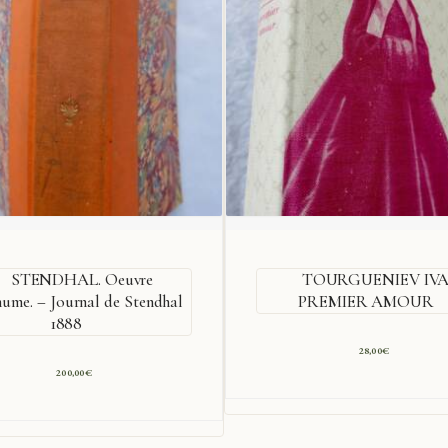
STENDHAL. Oeuvre
TOURGUENIEV IV
hume. – Journal de Stendhal
PREMIER AMOUR
1888
28,00
€
200,00
€