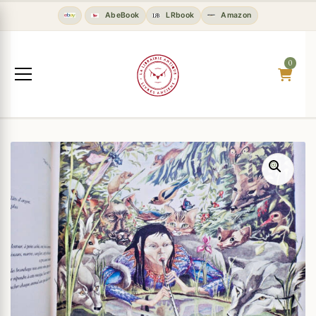
AbeBook
LRbook
Amazon
0