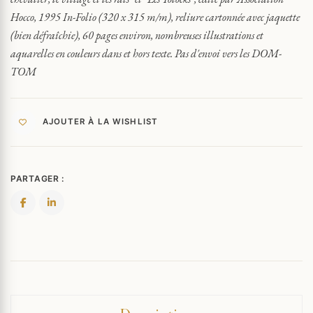
LOIN
Hocco, 1995 In-Folio (320 x 315 m/m), reliure cartonnée avec jaquette
CONTE
(bien défraîchie), 60 pages environ, nombreuses illustrations et
ORIGINAL
1995
aquarelles en couleurs dans et hors texte. Pas d'envoi vers les DOM-
TOM
AJOUTER À LA WISHLIST
PARTAGER :