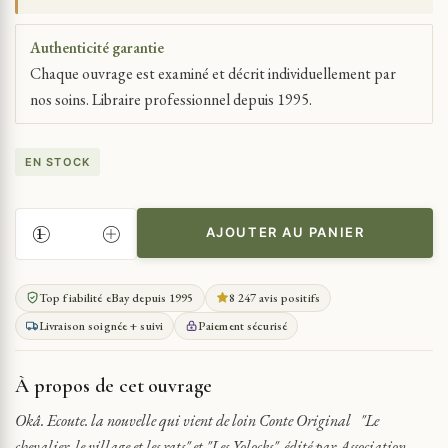
Authenticité garantie
Chaque ouvrage est examiné et décrit individuellement par
nos soins. Libraire professionnel depuis 1995.
EN STOCK
AJOUTER AU PANIER
QUANTITÉ
DE
GUYANE
Top fiabilité eBay depuis 1995
8 247 avis positifs
OKÂ.
Livraison soignée + suivi
Paiement sécurisé
ECOUTE.
LA
NOUVELLE
À propos de cet ouvrage
QUI
VIENT
Okâ. Ecoute. la nouvelle qui vient de loin Conte Original "Le
DE
chevalier, le village et les rats" et "Les Yolocks", édité par Association