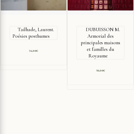
Tailhade, Laurent.
DUBUISSON M.
Poésies posthumes
Armorial des
principales maisons
et familles du
36,00
€
Royaume
50,00
€