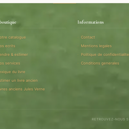
boutique
Informations
otre catalogue
Contact
os ecrits
Mentions legales
endre & estimer
Politique de confidentialit
os services
Conditions generales
exique du livre
stimer un livre ancien
ivres anciens Jules Verne
RETROUVEZ-NOUS 