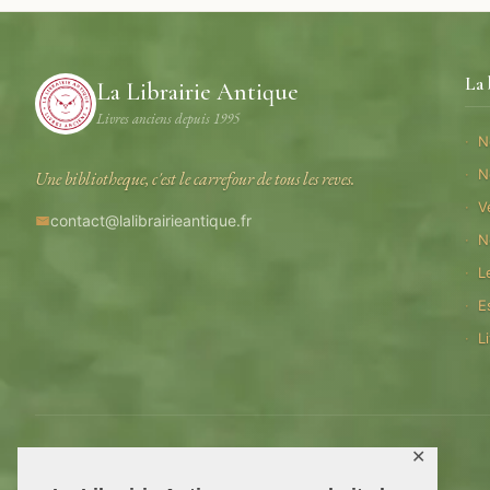
La 
La Librairie Antique
Livres anciens depuis 1995
N
N
Une bibliotheque, c'est le carrefour de tous les reves.
V
contact@lalibrairieantique.fr
N
L
E
L
© 2026 La Librairie Antique — Tous droits reserves
✕