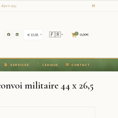
s depuis 1995
🇫🇷
0
0,00
€
SERVICES
LEXIQUE
CONTACT
convoi militaire 44 x 26,5