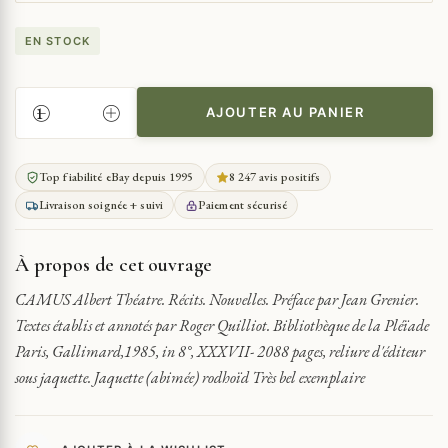
EN STOCK
AJOUTER AU PANIER
QUANTITÉ
DE
CAMUS
Top fiabilité eBay depuis 1995
8 247 avis positifs
ALBERT
Livraison soignée + suivi
Paiement sécurisé
THÉATRE.
RÉCITS.
NOUVELLES.
À propos de cet ouvrage
PRÉFACE
PAR
CAMUS Albert Théatre. Récits. Nouvelles. Préface par Jean Grenier.
JEAN
Textes établis et annotés par Roger Quilliot. Bibliothèque de la Pléïade
GRENIER
Paris, Gallimard,1985, in 8°, XXXVII- 2088 pages, reliure d'éditeur
sous jaquette. Jaquette (abimée) rodhoïd Très bel exemplaire