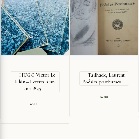
HUGO Victor Le
Tailhade, Laurent.
Rhin – Lettres à un
Poésies posthumes
ami 1845
36,00
€
65,00
€