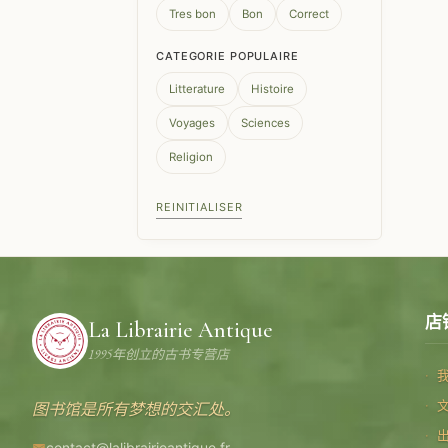
Tres bon
Bon
Correct
CATEGORIE POPULAIRE
Litterature
Histoire
Voyages
Sciences
Religion
REINITIALISER
店
La Librairie Antique
1995年创立的古书专营店
图书馆是所有梦想的交汇处。
contact@lalibrairieantique.fr