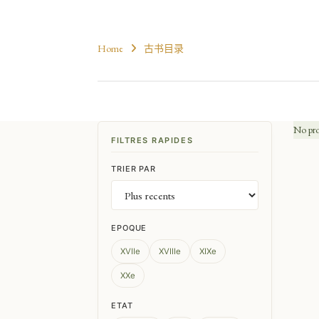
Home
古书目录
No pro
FILTRES RAPIDES
TRIER PAR
EPOQUE
XVIIe
XVIIIe
XIXe
XXe
ETAT